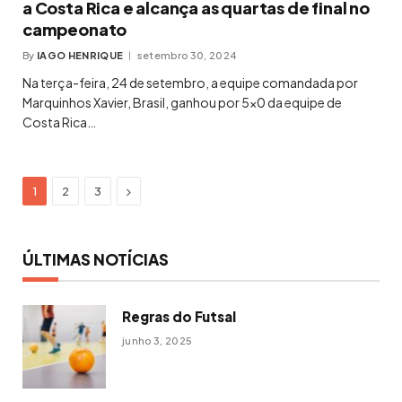
a Costa Rica e alcança as quartas de final no
campeonato
By
IAGO HENRIQUE
setembro 30, 2024
Na terça-feira, 24 de setembro, a equipe comandada por
Marquinhos Xavier, Brasil, ganhou por 5×0 da equipe de
Costa Rica…
Next
1
2
3
ÚLTIMAS NOTÍCIAS
Regras do Futsal
junho 3, 2025