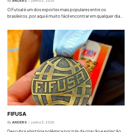
By
ANDERS
junho 3, 2025
O Futsal é um dos esportes mais populares entre os
brasileiros, por aqui é muito fácil encontrar em qualquer dia…
FIFUSA
By
ANDERS
junho 3, 2025
Descubra a história polêmica por trás da criação e extinção