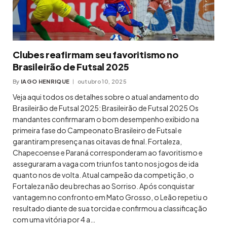
Clubes reafirmam seu favoritismo no
Brasileirão de Futsal 2025
By
IAGO HENRIQUE
outubro 10, 2025
Veja aqui todos os detalhes sobre o atual andamento do
Brasileirão de Futsal 2025: Brasileirão de Futsal 2025 Os
mandantes confirmaram o bom desempenho exibido na
primeira fase do Campeonato Brasileiro de Futsal e
garantiram presença nas oitavas de final. Fortaleza,
Chapecoense e Paraná corresponderam ao favoritismo e
asseguraram a vaga com triunfos tanto nos jogos de ida
quanto nos de volta. Atual campeão da competição, o
Fortaleza não deu brechas ao Sorriso. Após conquistar
vantagem no confronto em Mato Grosso, o Leão repetiu o
resultado diante de sua torcida e confirmou a classificação
com uma vitória por 4 a…