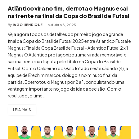
Atlântico vira no fim, derrota o Magnus e sai
na frente na final da Copa do Brasil de Futsal
By
IAGO HENRIQUE
outubro 8, 2025
Veja agora todos os detalhes do primeiro jogo da grande
final da Copa do Brasil de Futsal 2025 entre Atlantico Futsal e
Magnus: Final da Copa Brasil de Futsal – Atlantico Futsal 2 x 1
Magnus O Atlântico protagonizou uma virada memorável e
saiu na frente na disputa pelo título da Copa do Brasil de
Futsal. Com o Caldeirão do Galo lotado neste sábado (4), a
equipe de Erechim marcou dois gols no minuto final da
partida. E derrotou o Magnus por 2 a 1, conquistando uma
vantagem importante no jogo de ida da decisão. Com o
resultado, o time…
LEIA MAIS