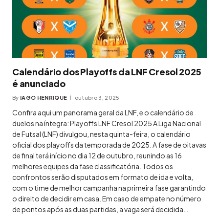
Calendário dos Playoffs da LNF Cresol 2025
é anunciado
By
IAGO HENRIQUE
outubro 3, 2025
Confira aqui um panorama geral da LNF, e o calendário de
duelos na íntegra: Playoffs LNF Cresol 2025 A Liga Nacional
de Futsal (LNF) divulgou, nesta quinta-feira, o calendário
oficial dos playoffs da temporada de 2025. A fase de oitavas
de final terá início no dia 12 de outubro, reunindo as 16
melhores equipes da fase classificatória. Todos os
confrontos serão disputados em formato de ida e volta,
com o time de melhor campanha na primeira fase garantindo
o direito de decidir em casa. Em caso de empate no número
de pontos após as duas partidas, a vaga será decidida…