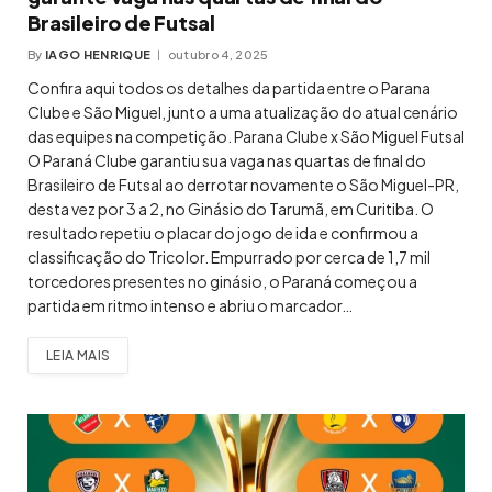
Brasileiro de Futsal
By
IAGO HENRIQUE
outubro 4, 2025
Confira aqui todos os detalhes da partida entre o Parana
Clube e São Miguel, junto a uma atualização do atual cenário
das equipes na competição. Parana Clube x São Miguel Futsal
O Paraná Clube garantiu sua vaga nas quartas de final do
Brasileiro de Futsal ao derrotar novamente o São Miguel-PR,
desta vez por 3 a 2, no Ginásio do Tarumã, em Curitiba. O
resultado repetiu o placar do jogo de ida e confirmou a
classificação do Tricolor. Empurrado por cerca de 1,7 mil
torcedores presentes no ginásio, o Paraná começou a
partida em ritmo intenso e abriu o marcador…
LEIA MAIS