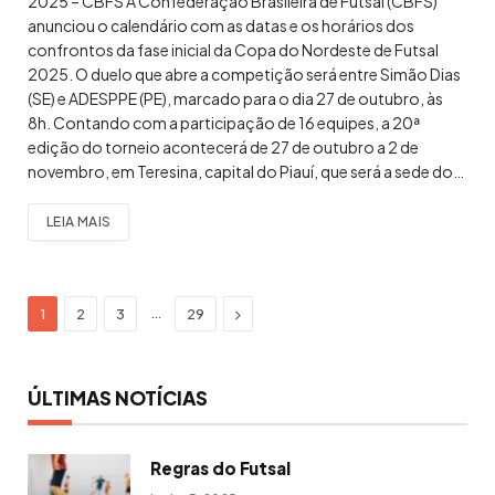
2025 – CBFS A Confederação Brasileira de Futsal (CBFS)
anunciou o calendário com as datas e os horários dos
confrontos da fase inicial da Copa do Nordeste de Futsal
2025. O duelo que abre a competição será entre Simão Dias
(SE) e ADESPPE (PE), marcado para o dia 27 de outubro, às
8h. Contando com a participação de 16 equipes, a 20ª
edição do torneio acontecerá de 27 de outubro a 2 de
novembro, em Teresina, capital do Piauí, que será a sede do…
LEIA MAIS
Next
…
1
2
3
29
ÚLTIMAS NOTÍCIAS
Regras do Futsal