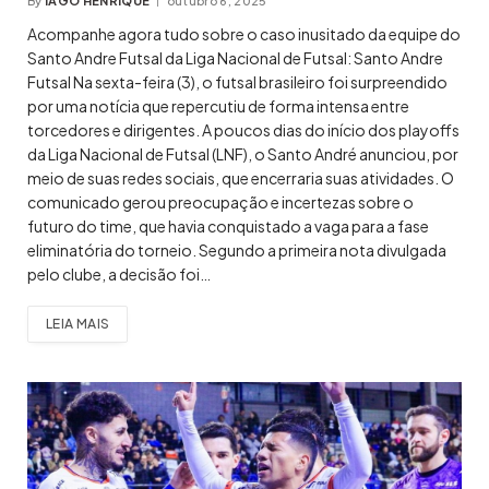
By
IAGO HENRIQUE
outubro 6, 2025
Acompanhe agora tudo sobre o caso inusitado da equipe do
Santo Andre Futsal da Liga Nacional de Futsal: Santo Andre
Futsal Na sexta-feira (3), o futsal brasileiro foi surpreendido
por uma notícia que repercutiu de forma intensa entre
torcedores e dirigentes. A poucos dias do início dos playoffs
da Liga Nacional de Futsal (LNF), o Santo André anunciou, por
meio de suas redes sociais, que encerraria suas atividades. O
comunicado gerou preocupação e incertezas sobre o
futuro do time, que havia conquistado a vaga para a fase
eliminatória do torneio. Segundo a primeira nota divulgada
pelo clube, a decisão foi…
LEIA MAIS