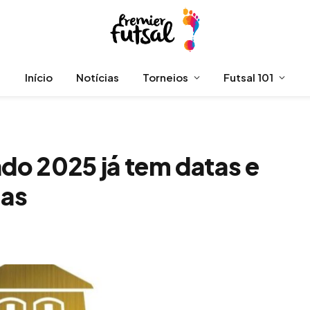
Início
Notícias
Torneios
Futsal 101
o 2025 já tem datas e
das