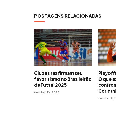
POSTAGENS RELACIONADAS
Clubes reafirmam seu
Playoff
favoritismo no Brasileirão
O que e
de Futsal 2025
confron
Corinth
outubro 10, 2025
outubro 9, 