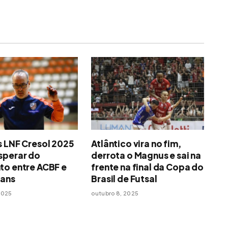
s LNF Cresol 2025
Atlântico vira no fim,
sperar do
derrota o Magnus e sai na
to entre ACBF e
frente na final da Copa do
ians
Brasil de Futsal
2025
outubro 8, 2025