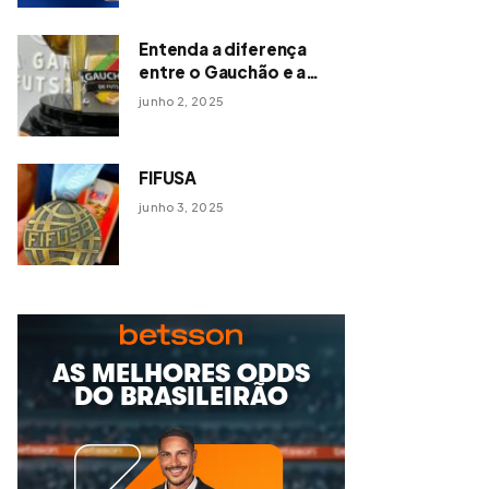
Entenda a diferença
entre o Gauchão e a
Série Ouro de Futsal
junho 2, 2025
FIFUSA
junho 3, 2025