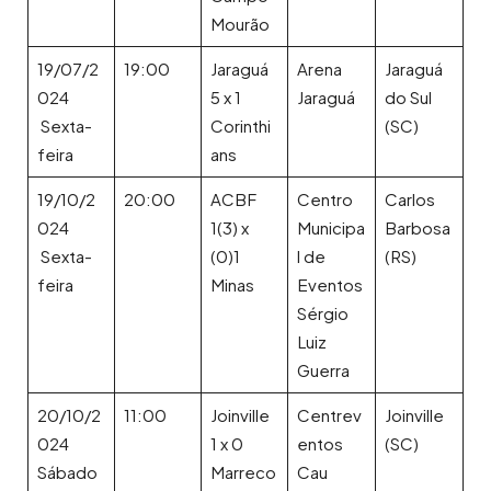
Mourão
19/07/2
19:00
Jaraguá
Arena
Jaraguá
024
5 x 1
Jaraguá
do Sul
Sexta-
Corinthi
(SC)
feira
ans
19/10/2
20:00
ACBF
Centro
Carlos
024
1(3) x
Municipa
Barbosa
Sexta-
(0)1
l de
(RS)
feira
Minas
Eventos
Sérgio
Luiz
Guerra
20/10/2
11:00
Joinville
Centrev
Joinville
024
1 x 0
entos
(SC)
Sábado
Marreco
Cau