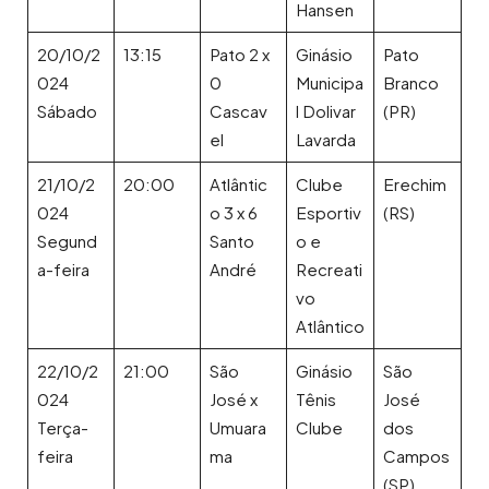
Hansen
20/10/2
13:15
Pato 2 x
Ginásio
Pato
024
0
Municipa
Branco
Sábado
Cascav
l Dolivar
(PR)
el
Lavarda
21/10/2
20:00
Atlântic
Clube
Erechim
024
o 3 x 6
Esportiv
(RS)
Segund
Santo
o e
a-feira
André
Recreati
vo
Atlântico
22/10/2
21:00
São
Ginásio
São
024
José x
Tênis
José
Terça-
Umuara
Clube
dos
feira
ma
Campos
(SP)