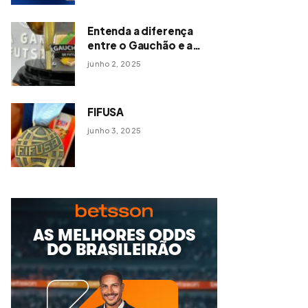
Entenda a diferença
entre o Gauchão e a
Série Ouro de Futsal
junho 2, 2025
FIFUSA
junho 3, 2025