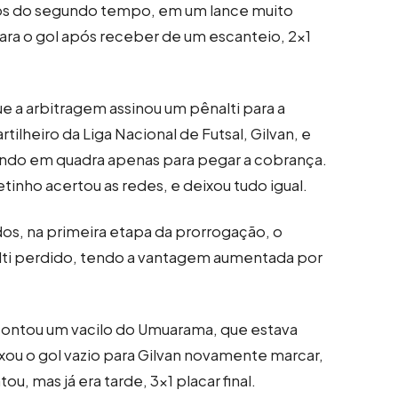
utos do segundo tempo, em um lance muito
ara o gol após receber de um escanteio, 2×1
que a arbitragem assinou um pênalti para a
tilheiro da Liga Nacional de Futsal, Gilvan, e
cando em quadra apenas para pegar a cobrança.
inho acertou as redes, e deixou tudo igual.
s, na primeira etapa da prorrogação, o
nalti perdido, tendo a vantagem aumentada por
ontou um vacilo do Umuarama, que estava
xou o gol vazio para Gilvan novamente marcar,
ou, mas já era tarde, 3×1 placar final.