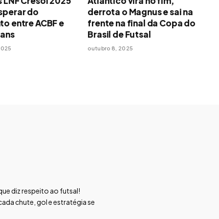
s LNF Cresol 2025
Atlântico vira no fim,
sperar do
derrota o Magnus e sai na
to entre ACBF e
frente na final da Copa do
ians
Brasil de Futsal
2025
outubro 8, 2025
ue diz respeito ao futsal!
da chute, gol e estratégia se