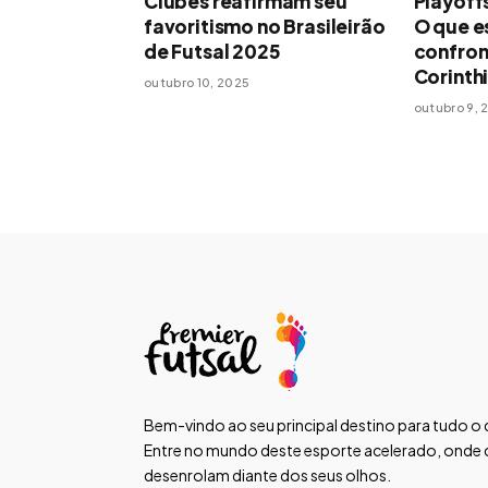
Clubes reafirmam seu
Playoff
favoritismo no Brasileirão
O que e
de Futsal 2025
confron
Corinth
outubro 10, 2025
outubro 9, 
Bem-vindo ao seu principal destino para tudo o q
Entre no mundo deste esporte acelerado, onde ca
desenrolam diante dos seus olhos.