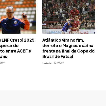
s LNF Cresol 2025
Atlântico vira no fim,
sperar do
derrota o Magnus e sai na
to entre ACBF e
frente na final da Copa do
ians
Brasil de Futsal
2025
outubro 8, 2025