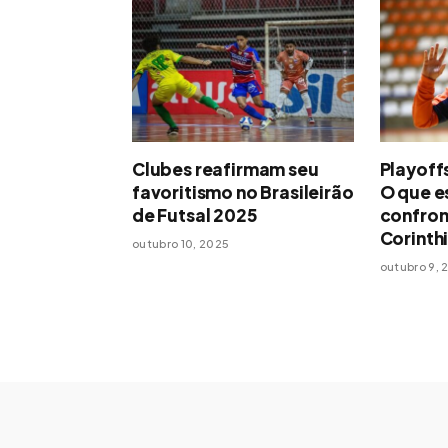
Clubes reafirmam seu
Playoff
favoritismo no Brasileirão
O que e
de Futsal 2025
confron
Corinth
outubro 10, 2025
outubro 9, 