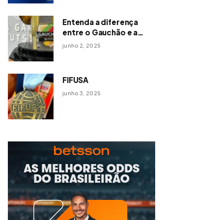
Entenda a diferença
entre o Gauchão e a
Série Ouro de Futsal
junho 2, 2025
FIFUSA
junho 3, 2025